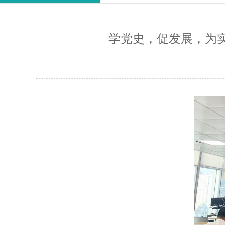
学党史，促发展，为