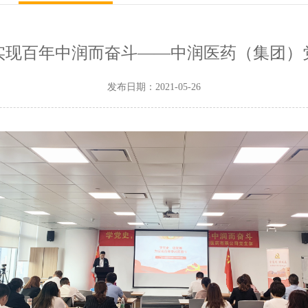
实现百年中润而奋斗——中润医药（集团）
发布日期：2021-05-26