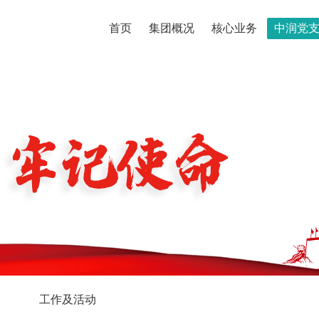
首页
集团概况
核心业务
中润党
工作及活动