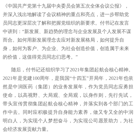
《中国共产党第十九届中央委员会第五次全体会议公报》，
并深入浅出地解读了会议精神的重点和亮点，进一步帮助党
员同志更深层次了解和把握党组织的新要求。付书记在发言
中讲到：“新发展、新趋势的理念与企业发展及个人发展不谋
而合。如何用新发展理念去应对新发展格局，如何提升自
身，如何为客户、为企业、为社会创造价值，创造属于未来
的价值，这值得党员同志们思考。
”
随后，付书记还组织学习了
2021
年集团起航会核心精神。
2021
年是党建
100
周年，是我国
“
十四五
”
开局年，
2021
年也依
然是中润医药（集团）的业务发展年，作为党员同志应勇担
使命，以高视野、大局观、全局观，以身作则，先行先试，
带头宣传贯彻集团起航会核心精神，并落实到各个部门的工
作中去。同时应积极提升自身能力素养，做又专又全的中润
明白人，为实现个人梦想奋斗，为实现公司愿景助力，为社
会经济发展贡献力量。